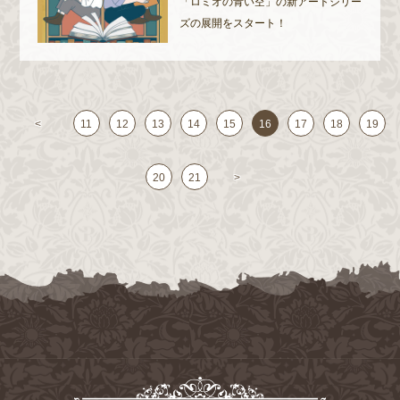
「ロミオの青い空」の新アートシリー
ズの展開をスタート！
<
11
12
13
14
15
16
17
18
19
20
21
>